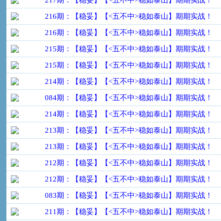
217期：【稳妥】【<五不中>稳如泰山】期期实战！
216期：【稳妥】【<五不中>稳如泰山】期期实战！
216期：【稳妥】【<五不中>稳如泰山】期期实战！
215期：【稳妥】【<五不中>稳如泰山】期期实战！
215期：【稳妥】【<五不中>稳如泰山】期期实战！
214期：【稳妥】【<五不中>稳如泰山】期期实战！
084期：【稳妥】【<五不中>稳如泰山】期期实战！
214期：【稳妥】【<五不中>稳如泰山】期期实战！
213期：【稳妥】【<五不中>稳如泰山】期期实战！
213期：【稳妥】【<五不中>稳如泰山】期期实战！
212期：【稳妥】【<五不中>稳如泰山】期期实战！
212期：【稳妥】【<五不中>稳如泰山】期期实战！
083期：【稳妥】【<五不中>稳如泰山】期期实战！
211期：【稳妥】【<五不中>稳如泰山】期期实战！