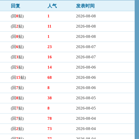
回复
人气
发表时间
(回
0
贴)
1
2026-08-08
(回
2
贴)
11
2026-08-08
(回
0
贴)
1
2026-08-08
(回
6
贴)
23
2026-08-07
(回
3
贴)
16
2026-08-07
(回
5
贴)
14
2026-08-06
(回
15
贴)
68
2026-08-06
(回
7
贴)
8
2026-08-06
(回
8
贴)
38
2026-08-05
(回
7
贴)
8
2026-08-05
(回
7
贴)
78
2026-08-04
(回
2
贴)
73
2026-08-04
(回
7
贴)
77
2026-08-04