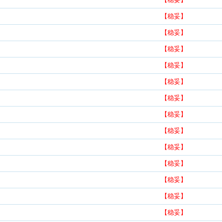
【稳妥】
【稳妥】
【稳妥】
【稳妥】
【稳妥】
【稳妥】
【稳妥】
【稳妥】
【稳妥】
【稳妥】
【稳妥】
【稳妥】
【稳妥】