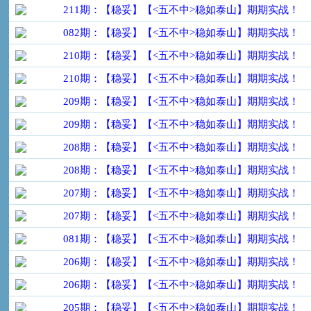
211期：【稳妥】【<五不中>稳如泰山】期期实战！
082期：【稳妥】【<五不中>稳如泰山】期期实战！
210期：【稳妥】【<五不中>稳如泰山】期期实战！
210期：【稳妥】【<五不中>稳如泰山】期期实战！
209期：【稳妥】【<五不中>稳如泰山】期期实战！
209期：【稳妥】【<五不中>稳如泰山】期期实战！
208期：【稳妥】【<五不中>稳如泰山】期期实战！
208期：【稳妥】【<五不中>稳如泰山】期期实战！
207期：【稳妥】【<五不中>稳如泰山】期期实战！
207期：【稳妥】【<五不中>稳如泰山】期期实战！
081期：【稳妥】【<五不中>稳如泰山】期期实战！
206期：【稳妥】【<五不中>稳如泰山】期期实战！
206期：【稳妥】【<五不中>稳如泰山】期期实战！
205期：【稳妥】【<五不中>稳如泰山】期期实战！