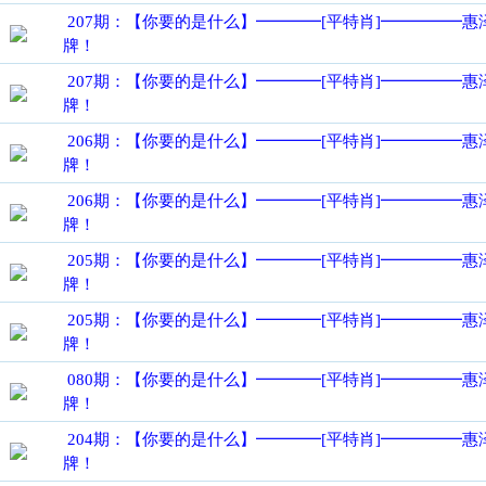
207期：【你要的是什么】━━━━[平特肖]━━━━━
牌！
207期：【你要的是什么】━━━━[平特肖]━━━━━
牌！
206期：【你要的是什么】━━━━[平特肖]━━━━━
牌！
206期：【你要的是什么】━━━━[平特肖]━━━━━
牌！
205期：【你要的是什么】━━━━[平特肖]━━━━━
牌！
205期：【你要的是什么】━━━━[平特肖]━━━━━
牌！
080期：【你要的是什么】━━━━[平特肖]━━━━━
牌！
204期：【你要的是什么】━━━━[平特肖]━━━━━
牌！