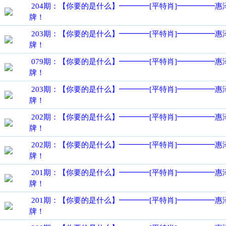
204期：【你要的是什么】━━━━[平特肖]━━━━━
牌！
203期：【你要的是什么】━━━━[平特肖]━━━━━
牌！
079期：【你要的是什么】━━━━[平特肖]━━━━━
牌！
203期：【你要的是什么】━━━━[平特肖]━━━━━
牌！
202期：【你要的是什么】━━━━[平特肖]━━━━━
牌！
202期：【你要的是什么】━━━━[平特肖]━━━━━
牌！
201期：【你要的是什么】━━━━[平特肖]━━━━━
牌！
201期：【你要的是什么】━━━━[平特肖]━━━━━
牌！