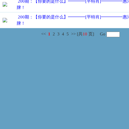
200期：【你要的是什么】━━━━[平特肖]━━━━━
牌！
200期：【你要的是什么】━━━━[平特肖]━━━━━
牌！
<<
1
2
3
4
5
>>
[共
10
页] Go