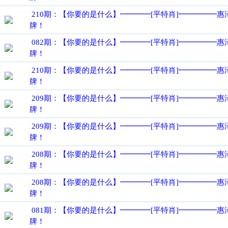
210期：【你要的是什么】━━━━[平特肖]━━━━━
牌！
082期：【你要的是什么】━━━━[平特肖]━━━━━
牌！
210期：【你要的是什么】━━━━[平特肖]━━━━━
牌！
209期：【你要的是什么】━━━━[平特肖]━━━━━
牌！
209期：【你要的是什么】━━━━[平特肖]━━━━━
牌！
208期：【你要的是什么】━━━━[平特肖]━━━━━
牌！
208期：【你要的是什么】━━━━[平特肖]━━━━━
牌！
081期：【你要的是什么】━━━━[平特肖]━━━━━
牌！