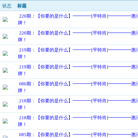
状态
标题
220期：【你要的是什么】━━━━[平特肖]━━━━━
牌！
220期：【你要的是什么】━━━━[平特肖]━━━━━
牌！
219期：【你要的是什么】━━━━[平特肖]━━━━━
牌！
219期：【你要的是什么】━━━━[平特肖]━━━━━
牌！
086期：【你要的是什么】━━━━[平特肖]━━━━━
牌！
218期：【你要的是什么】━━━━[平特肖]━━━━━
牌！
218期：【你要的是什么】━━━━[平特肖]━━━━━
牌！
085期：【你要的是什么】━━━━[平特肖]━━━━━