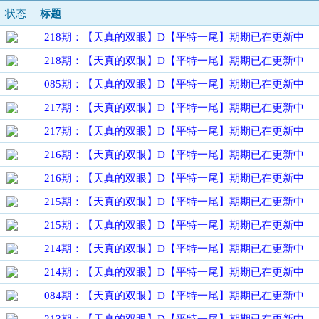
状态
标题
218期：【天真的双眼】D【平特一尾】期期已在更新中
218期：【天真的双眼】D【平特一尾】期期已在更新中
085期：【天真的双眼】D【平特一尾】期期已在更新中
217期：【天真的双眼】D【平特一尾】期期已在更新中
217期：【天真的双眼】D【平特一尾】期期已在更新中
216期：【天真的双眼】D【平特一尾】期期已在更新中
216期：【天真的双眼】D【平特一尾】期期已在更新中
215期：【天真的双眼】D【平特一尾】期期已在更新中
215期：【天真的双眼】D【平特一尾】期期已在更新中
214期：【天真的双眼】D【平特一尾】期期已在更新中
214期：【天真的双眼】D【平特一尾】期期已在更新中
084期：【天真的双眼】D【平特一尾】期期已在更新中