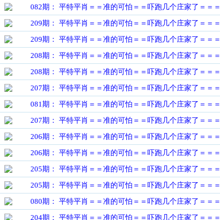
082期： 平特平肖＝＝准的可怕＝＝吓跑几个庄家了＝＝
209期： 平特平肖＝＝准的可怕＝＝吓跑几个庄家了＝＝
209期： 平特平肖＝＝准的可怕＝＝吓跑几个庄家了＝＝
208期： 平特平肖＝＝准的可怕＝＝吓跑几个庄家了＝＝
208期： 平特平肖＝＝准的可怕＝＝吓跑几个庄家了＝＝
207期： 平特平肖＝＝准的可怕＝＝吓跑几个庄家了＝＝
081期： 平特平肖＝＝准的可怕＝＝吓跑几个庄家了＝＝
207期： 平特平肖＝＝准的可怕＝＝吓跑几个庄家了＝＝
206期： 平特平肖＝＝准的可怕＝＝吓跑几个庄家了＝＝
206期： 平特平肖＝＝准的可怕＝＝吓跑几个庄家了＝＝
205期： 平特平肖＝＝准的可怕＝＝吓跑几个庄家了＝＝
205期： 平特平肖＝＝准的可怕＝＝吓跑几个庄家了＝＝
080期： 平特平肖＝＝准的可怕＝＝吓跑几个庄家了＝＝
204期： 平特平肖＝＝准的可怕＝＝吓跑几个庄家了＝＝