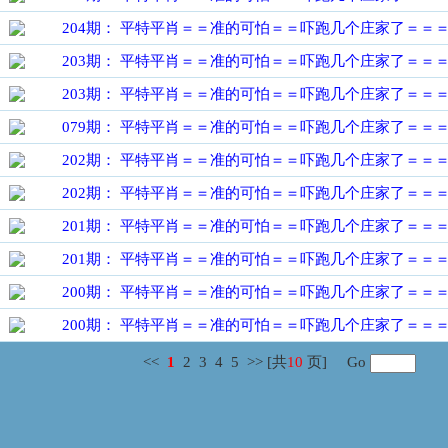
204期： 平特平肖＝＝准的可怕＝＝吓跑几个庄家了＝＝
203期： 平特平肖＝＝准的可怕＝＝吓跑几个庄家了＝＝
203期： 平特平肖＝＝准的可怕＝＝吓跑几个庄家了＝＝
079期： 平特平肖＝＝准的可怕＝＝吓跑几个庄家了＝＝
202期： 平特平肖＝＝准的可怕＝＝吓跑几个庄家了＝＝
202期： 平特平肖＝＝准的可怕＝＝吓跑几个庄家了＝＝
201期： 平特平肖＝＝准的可怕＝＝吓跑几个庄家了＝＝
201期： 平特平肖＝＝准的可怕＝＝吓跑几个庄家了＝＝
200期： 平特平肖＝＝准的可怕＝＝吓跑几个庄家了＝＝
200期： 平特平肖＝＝准的可怕＝＝吓跑几个庄家了＝＝
<<
1
2
3
4
5
>>
[共
10
页] Go