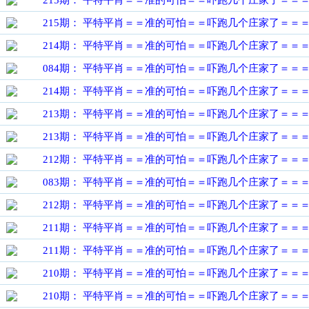
215期： 平特平肖＝＝准的可怕＝＝吓跑几个庄家了＝＝
215期： 平特平肖＝＝准的可怕＝＝吓跑几个庄家了＝＝
214期： 平特平肖＝＝准的可怕＝＝吓跑几个庄家了＝＝
084期： 平特平肖＝＝准的可怕＝＝吓跑几个庄家了＝＝
214期： 平特平肖＝＝准的可怕＝＝吓跑几个庄家了＝＝
213期： 平特平肖＝＝准的可怕＝＝吓跑几个庄家了＝＝
213期： 平特平肖＝＝准的可怕＝＝吓跑几个庄家了＝＝
212期： 平特平肖＝＝准的可怕＝＝吓跑几个庄家了＝＝
083期： 平特平肖＝＝准的可怕＝＝吓跑几个庄家了＝＝
212期： 平特平肖＝＝准的可怕＝＝吓跑几个庄家了＝＝
211期： 平特平肖＝＝准的可怕＝＝吓跑几个庄家了＝＝
211期： 平特平肖＝＝准的可怕＝＝吓跑几个庄家了＝＝
210期： 平特平肖＝＝准的可怕＝＝吓跑几个庄家了＝＝
210期： 平特平肖＝＝准的可怕＝＝吓跑几个庄家了＝＝