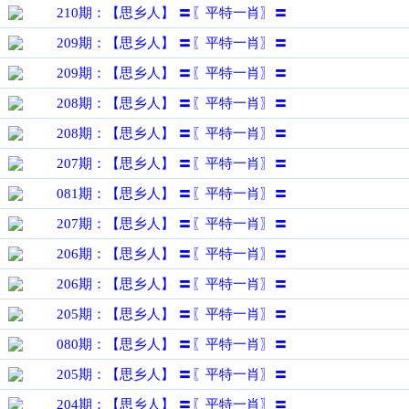
210期：【思乡人】 〓〖平特一肖〗〓
209期：【思乡人】 〓〖平特一肖〗〓
209期：【思乡人】 〓〖平特一肖〗〓
208期：【思乡人】 〓〖平特一肖〗〓
208期：【思乡人】 〓〖平特一肖〗〓
207期：【思乡人】 〓〖平特一肖〗〓
081期：【思乡人】 〓〖平特一肖〗〓
207期：【思乡人】 〓〖平特一肖〗〓
206期：【思乡人】 〓〖平特一肖〗〓
206期：【思乡人】 〓〖平特一肖〗〓
205期：【思乡人】 〓〖平特一肖〗〓
080期：【思乡人】 〓〖平特一肖〗〓
205期：【思乡人】 〓〖平特一肖〗〓
204期：【思乡人】 〓〖平特一肖〗〓