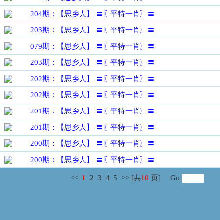
204期：【思乡人】 〓〖平特一肖〗〓
203期：【思乡人】 〓〖平特一肖〗〓
079期：【思乡人】 〓〖平特一肖〗〓
203期：【思乡人】 〓〖平特一肖〗〓
202期：【思乡人】 〓〖平特一肖〗〓
202期：【思乡人】 〓〖平特一肖〗〓
201期：【思乡人】 〓〖平特一肖〗〓
201期：【思乡人】 〓〖平特一肖〗〓
200期：【思乡人】 〓〖平特一肖〗〓
200期：【思乡人】 〓〖平特一肖〗〓
<<
1
2
3
4
5
>>
[共
10
页] Go