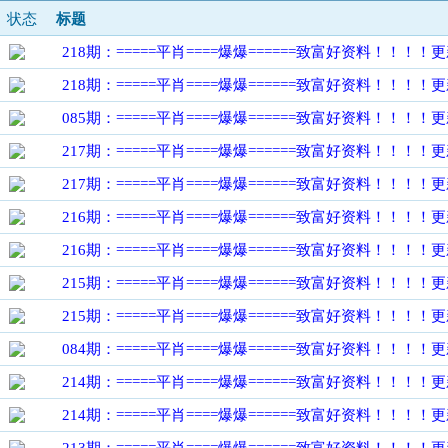
状态
标题
218期：=====平肖====爆爆======致富好资料！！！！
218期：=====平肖====爆爆======致富好资料！！！！
085期：=====平肖====爆爆======致富好资料！！！！
217期：=====平肖====爆爆======致富好资料！！！！
217期：=====平肖====爆爆======致富好资料！！！！
216期：=====平肖====爆爆======致富好资料！！！！
216期：=====平肖====爆爆======致富好资料！！！！
215期：=====平肖====爆爆======致富好资料！！！！
215期：=====平肖====爆爆======致富好资料！！！！
084期：=====平肖====爆爆======致富好资料！！！！
214期：=====平肖====爆爆======致富好资料！！！！
214期：=====平肖====爆爆======致富好资料！！！！