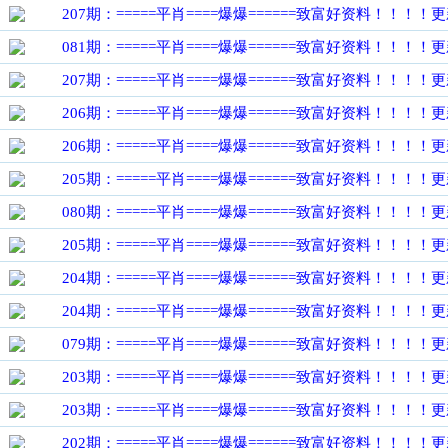
207期：=====平肖====爆爆======致富好资料！！！！
081期：=====平肖====爆爆======致富好资料！！！！
207期：=====平肖====爆爆======致富好资料！！！！
206期：=====平肖====爆爆======致富好资料！！！！
206期：=====平肖====爆爆======致富好资料！！！！
205期：=====平肖====爆爆======致富好资料！！！！
080期：=====平肖====爆爆======致富好资料！！！！
205期：=====平肖====爆爆======致富好资料！！！！
204期：=====平肖====爆爆======致富好资料！！！！
204期：=====平肖====爆爆======致富好资料！！！！
079期：=====平肖====爆爆======致富好资料！！！！
203期：=====平肖====爆爆======致富好资料！！！！
203期：=====平肖====爆爆======致富好资料！！！！
202期：=====平肖====爆爆======致富好资料！！！！