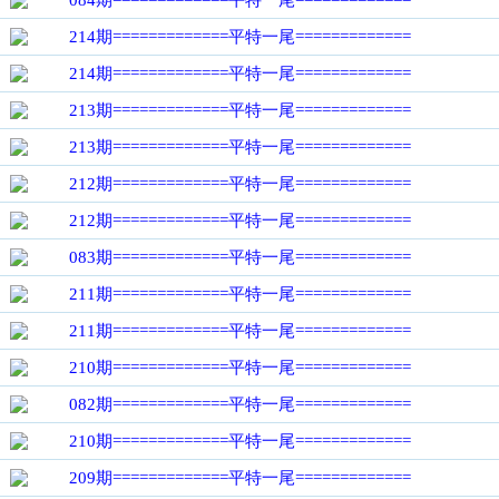
084期=============平特一尾=============
214期=============平特一尾=============
214期=============平特一尾=============
213期=============平特一尾=============
213期=============平特一尾=============
212期=============平特一尾=============
212期=============平特一尾=============
083期=============平特一尾=============
211期=============平特一尾=============
211期=============平特一尾=============
210期=============平特一尾=============
082期=============平特一尾=============
210期=============平特一尾=============
209期=============平特一尾=============