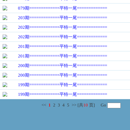
079期=============平特一尾=============
203期=============平特一尾=============
202期=============平特一尾=============
202期=============平特一尾=============
201期=============平特一尾=============
201期=============平特一尾=============
200期=============平特一尾=============
200期=============平特一尾=============
199期=============平特一尾=============
199期=============平特一尾=============
<<
1
2
3
4
5
>>
[共
10
页] Go