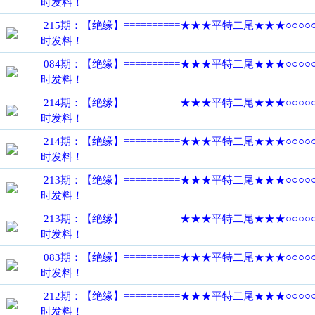
时发料！
215期：【绝缘】==========★★★平特二尾★★★○○○○
时发料！
084期：【绝缘】==========★★★平特二尾★★★○○○○
时发料！
214期：【绝缘】==========★★★平特二尾★★★○○○○
时发料！
214期：【绝缘】==========★★★平特二尾★★★○○○○
时发料！
213期：【绝缘】==========★★★平特二尾★★★○○○○
时发料！
213期：【绝缘】==========★★★平特二尾★★★○○○○
时发料！
083期：【绝缘】==========★★★平特二尾★★★○○○○
时发料！
212期：【绝缘】==========★★★平特二尾★★★○○○○
时发料！