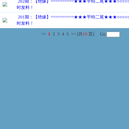
202期：【绝缘】==========★★★平特二尾★★★○○○○
时发料！
201期：【绝缘】==========★★★平特二尾★★★○○○○
时发料！
<<
1
2
3
4
5
>>
[共
10
页] Go