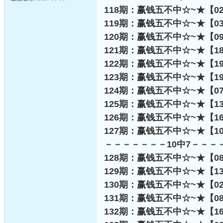
118期：赢钱五不中☆~★【02,2
119期：赢钱五不中☆~★【03,1
120期：赢钱五不中☆~★【09,1
121期：赢钱五不中☆~★【18,2
122期：赢钱五不中☆~★【19,2
123期：赢钱五不中☆~★【19,2
124期：赢钱五不中☆~★【07,1
125期：赢钱五不中☆~★【13,1
126期：赢钱五不中☆~★【16,1
127期：赢钱五不中☆~★【10,1
－－－－－－－10中7－－－
128期：赢钱五不中☆~★【08,1
129期：赢钱五不中☆~★【13,2
130期：赢钱五不中☆~★【02,0
131期：赢钱五不中☆~★【08,1
132期：赢钱五不中☆~★【16,2