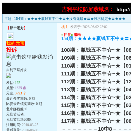
吉利平坛防屏蔽域名：
http:/
主题 :
154期：★★★★赢钱五不中★〓★没有无错★〓★只求稳定★〓★★★
楼主
发表于: 2026-06-02 23:02
【
那个远方
】
u
回复
u
编辑
u
154期：★★★★赢钱五不中★
我的元宝
投诉
108期：赢钱五不中☆~★【08,1
109期：赢钱五不中☆~★【06,1
110期：赢钱五不中☆~★【01,1
吉利平坛好友
111期：赢钱五不中☆~★【07,0
112期：赢钱五不中☆~★【12,1
发帖:
162
威望:
1675 点
113期：赢钱五不中☆~★【04,0
元宝:
3793 个
114期：赢钱五不中☆~★【02,1
最近领奖期数: 0 期
比赛最近领奖期数: 0 期
115期：赢钱五不中☆~★【03,1
北拿娜粉丝: 0
116期：赢钱五不中☆~★【06,2
元旦节活动:
元旦节活动2000:
117期：赢钱五不中☆~★【08,0
注册时间:
2010-03-25
－－－－－－－10中8－－－
最后登录:
2026-08-08