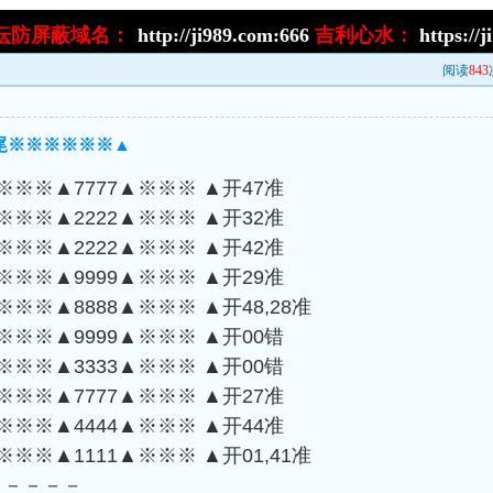
坛防屏蔽域名：
http://ji989.com:666
吉利心水：
https://
阅读
843
尾※※※※※※▲
※※※▲7777▲※※※ ▲开47准
※※※▲2222▲※※※ ▲开32准
※※※▲2222▲※※※ ▲开42准
※※※▲9999▲※※※ ▲开29准
※※※▲8888▲※※※ ▲开48,28准
※※※▲9999▲※※※ ▲开00错
※※※▲3333▲※※※ ▲开00错
※※※▲7777▲※※※ ▲开27准
※※※▲4444▲※※※ ▲开44准
※※※▲1111▲※※※ ▲开01,41准
－－－－－