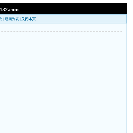
ji132.com
次 |
返回列表
|
关闭本页