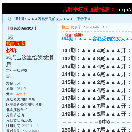
吉利平坛防屏蔽域名：
http:/
主题 :
154期：▲▲▲容易受伤的女人▲▲▲（平特平肖）
楼主
发表于: 2026-06-02 23:05
【
容易受伤的女人
】
u
回复
u
编辑
u
154期：▲▲▲容易受伤的女人
我的元宝
投诉
141期：▲▲▲4尾▲▲▲开：
142期：▲▲▲8尾▲▲▲开：
143期：▲▲▲4尾▲▲▲开：
吉利平坛好友
144期：▲▲▲6尾▲▲▲开：
145期：▲▲▲2尾▲▲▲开：
发帖:
164
威望:
1684 点
146期：▲▲▲4尾▲▲▲开：
元宝:
3456 个
147期：▲▲▲3尾▲▲▲开：
最近领奖期数: 0 期
比赛最近领奖期数: 0 期
148期：▲▲▲7尾▲▲▲开：
北拿娜粉丝: 0
149期：▲▲▲5尾▲▲▲开：
元旦节活动:
元旦节活动2000:
－－－－－－－9中8－－－－
注册时间:
2012-11-13
150期：▲▲▲7尾▲▲▲开：
最后登录:
2026-08-08