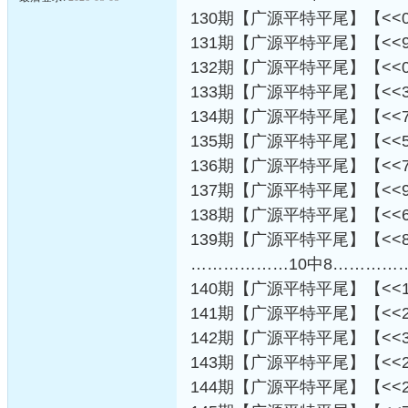
130期【广源平特平尾】【<<
131期【广源平特平尾】【<<
132期【广源平特平尾】【<<0
133期【广源平特平尾】【<<
134期【广源平特平尾】【<<
135期【广源平特平尾】【<<
136期【广源平特平尾】【<<
137期【广源平特平尾】【<<
138期【广源平特平尾】【<<6
139期【广源平特平尾】【<<
………………10中8…………
140期【广源平特平尾】【<<
141期【广源平特平尾】【<<2
142期【广源平特平尾】【<<
143期【广源平特平尾】【<<2
144期【广源平特平尾】【<<