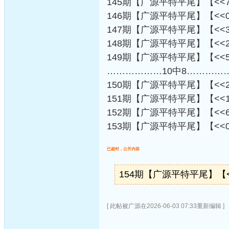
145期【广源平特平尾】【<<
146期【广源平特平尾】【<<0
147期【广源平特平尾】【<<
148期【广源平特平尾】【<<
149期【广源平特平尾】【<<
………………10中8…………
150期【广源平特平尾】【<<
151期【广源平特平尾】【<<1
152期【广源平特平尾】【<<6
153期【广源平特平尾】【<<
已超时，公开内容
154期【广源平特平尾】【<
[ 此帖被广源在2026-06-03 07:33重新编辑 ]