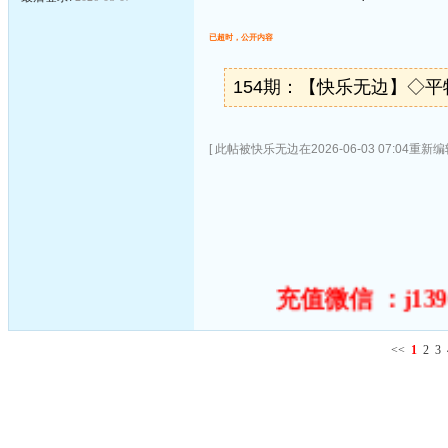
已超时，公开内容
154期：【快乐无边】◇平
[ 此帖被快乐无边在2026-06-03 07:04重新编辑
充值微信 ：j139
<<
1
2
3