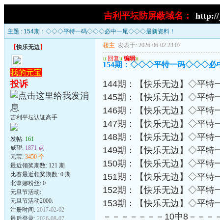
吉利平坛防屏蔽域名：
http:/
主题 :
154期：◇◇◇平特一码◇◇◇必中一尾◇◇◇最新资料！
楼主
发表于: 2026-06-02 23:07
【
快乐无边
】
u
回复
u
编辑
u
154期：◇◇◇平特一码◇◇◇
我的元宝
投诉
144期：【快乐无边】◇平特一
145期：【快乐无边】◇平特一
146期：【快乐无边】◇平特一
吉利平坛认证高手
147期：【快乐无边】◇平特一
148期：【快乐无边】◇平特一
发帖:
161
威望:
1871 点
149期：【快乐无边】◇平特一
元宝:
3450 个
150期：【快乐无边】◇平特一
最近领奖期数: 121 期
比赛最近领奖期数: 0 期
151期：【快乐无边】◇平特一
北拿娜粉丝: 0
152期：【快乐无边】◇平特一
元旦节活动:
元旦节活动2000:
153期：【快乐无边】◇平特一
注册时间:
2017-02-02
－－－－－－－10中8－－－
最后登录:
2026-08-07