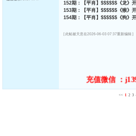
152期：【平肖】$$$$$$《龙》
153期：【平肖】$$$$$$《猴》
154期：【平肖】$$$$$$《狗》开
[ 此帖被天意在2026-06-03 07:37重新编辑 ]
充值微信 ：j13
<<
1
2
3