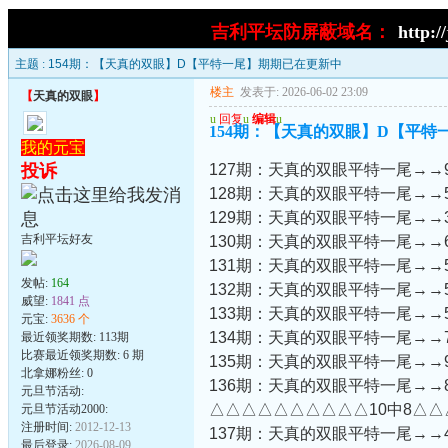
吉利平坛防屏蔽域名：
http:/
主题 :
154期：【天真的双眼】D【平特一尾】期期已在更新中
楼主
发表于: 2026-06-02 23:09
【
天真的双眼
】
u
回复
u
编辑
u
154期：【天真的双眼】D【平特
我的元宝
投诉
127期：天真的双眼平特一尾→→9
128期：天真的双眼平特一尾→→55
129期：天真的双眼平特一尾→→3
吉利平坛好友
130期：天真的双眼平特一尾→→6
131期：天真的双眼平特一尾→→5
发帖:
164
132期：天真的双眼平特一尾→→5
威望:
1841 点
133期：天真的双眼平特一尾→→5
元宝:
3636 个
134期：天真的双眼平特一尾→→7
最近领奖期数: 113期
比赛最近领奖期数: 6 期
135期：天真的双眼平特一尾→→9
北拿娜粉丝: 0
136期：天真的双眼平特一尾→→8
元旦节活动:
△△△△△△△△△△10中8△
元旦节活动2000:
注册时间:
2012-12-13
137期：天真的双眼平特一尾→→4
最后登录:
2026-08-09