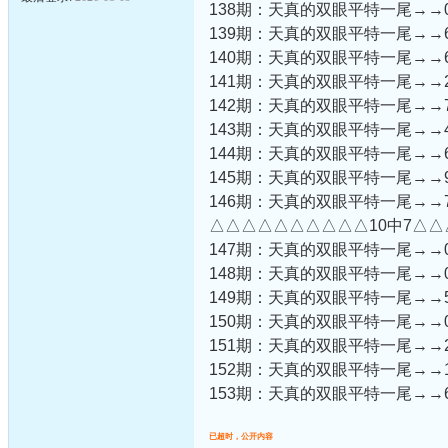
138期：天真的双眼平特一尾→→0
139期：天真的双眼平特一尾→→6
140期：天真的双眼平特一尾→→66
141期：天真的双眼平特一尾→→22
142期：天真的双眼平特一尾→→7
143期：天真的双眼平特一尾→→4
144期：天真的双眼平特一尾→→6
145期：天真的双眼平特一尾→→9
146期：天真的双眼平特一尾→→7
△△△△△△△△△△10中7△
147期：天真的双眼平特一尾→→00
148期：天真的双眼平特一尾→→0
149期：天真的双眼平特一尾→→5
150期：天真的双眼平特一尾→→0
151期：天真的双眼平特一尾→→2
152期：天真的双眼平特一尾→→1
153期：天真的双眼平特一尾→→6
已超时，公开内容