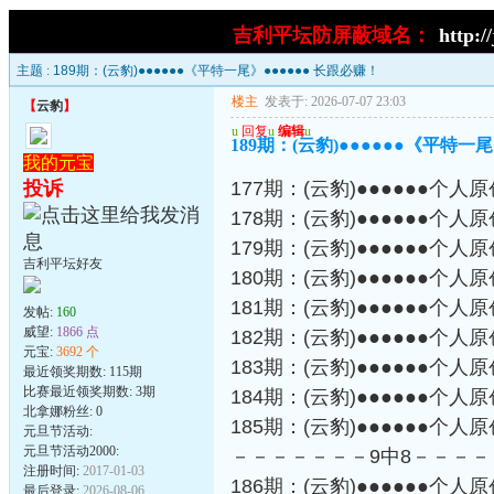
吉利平坛防屏蔽域名：
http:/
主题 :
189期：(云豹)●●●●●●《平特一尾》●●●●●● 长跟必赚！
楼主
发表于: 2026-07-07 23:03
【
云豹
】
u
回复
u
编辑
u
189期：(云豹)●●●●●●《平特一
我的元宝
投诉
177期：(云豹)●●●●●●个
178期：(云豹)●●●●●●个
179期：(云豹)●●●●●●个
吉利平坛好友
180期：(云豹)●●●●●●个
181期：(云豹)●●●●●●个
发帖:
160
威望:
1866 点
182期：(云豹)●●●●●●个人
元宝:
3692 个
183期：(云豹)●●●●●●个
最近领奖期数: 115期
比赛最近领奖期数: 3期
184期：(云豹)●●●●●●个人
北拿娜粉丝: 0
185期：(云豹)●●●●●●个
元旦节活动:
元旦节活动2000:
－－－－－－－9中8－－－－
注册时间:
2017-01-03
186期：(云豹)●●●●●●个
最后登录:
2026-08-06