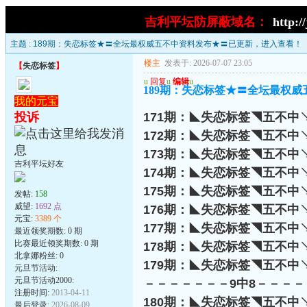
吉利平坛防屏蔽域名：
http:/
主题 :
189期：失恋标签★〓全坛最权威五不中资料发布★〓已更新，进入查看！
楼主
发表于: 2026-07-07 23:05
【
失恋标签
】
u
回复
u
编辑
u
189期：失恋标签★〓全坛最权
我的元宝
投诉
171期：◣失恋标签◥五不中↘【
172期：◣失恋标签◥五不中↘【
173期：◣失恋标签◥五不中↘【
吉利平坛好友
174期：◣失恋标签◥五不中↘【
175期：◣失恋标签◥五不中↘【
发帖:
158
威望:
1692 点
176期：◣失恋标签◥五不中↘【
元宝:
3389 个
177期：◣失恋标签◥五不中↘【
最近领奖期数: 0 期
比赛最近领奖期数: 0 期
178期：◣失恋标签◥五不中↘【
北拿娜粉丝: 0
179期：◣失恋标签◥五不中↘【
元旦节活动:
元旦节活动2000:
－－－－－－－9中8－－－－
注册时间:
2013-04-11
180期：◣失恋标签◥五不中↘【
最后登录:
2026-08-09