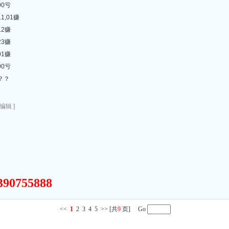
0亏
,01赚
2赚
3赚
1赚
0亏
？？
编辑 ]
90755888
<<
1
2
3
4
5
>>
[共
9
页] Go