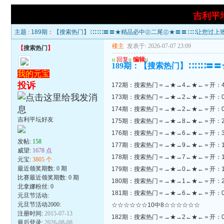
吉利平
主题 :
189期：【搜索热门】∷∷∷〓〓★精品必中㊣二尾㊣★〓〓∷∷让您过上
楼主
发表于: 2026-07-07 23:09
【
搜索热门
】
u
回复
u
编辑
u
189期：【搜索热门】∷∷∷〓
我的元宝
投诉
172期：搜索热门＝→★→4←★←＝开：44
173期：搜索热门＝→★→2←★←＝开：0
174期：搜索热门＝→★→2←★←＝开：0
吉利平坛好友
175期：搜索热门＝→★→8←★←＝开：2
176期：搜索热门＝→★→6←★←＝开：3
发帖:
158
177期：搜索热门＝→★→9←★←＝开：1
威望:
1678 点
178期：搜索热门＝→★→7←★←＝开：1
元宝:
3805 个
最近领奖期数: 0 期
179期：搜索热门＝→★→0←★←＝开：1
比赛最近领奖期数: 0 期
180期：搜索热门＝→★→1←★←＝开：2
北拿娜粉丝: 0
181期：搜索热门＝→★→6←★←＝开：0
元旦节活动:
元旦节活动2000:
☆☆☆☆☆☆10中8☆☆☆☆☆☆
注册时间:
2015-07-13
182期：搜索热门＝→★→2←★←＝开：0
最后登录:
2026-08-08