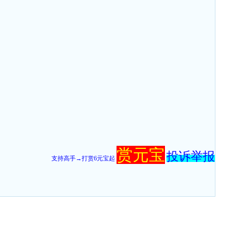
赏元宝
投诉举报
支持高手→打赏6元宝起