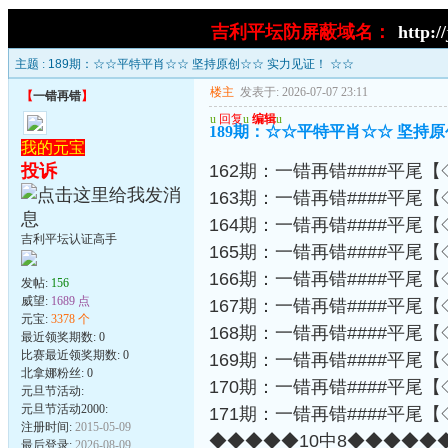
吉利平坛防屏蔽域名：
http:/
主题 :
189期：☆☆平特平肖☆☆ 坚持原创☆☆ 实力见证！ ☆☆
楼主
发表于: 2026-07-07 23:11
【
一错再错
】
u
回复
u
编辑
u
189期：☆☆平特平肖☆☆ 坚持原
我的元宝
投诉
162期：一错再错####平尾【
163期：一错再错####平尾【
164期：一错再错####平尾【
吉利平坛认证高手
165期：一错再错####平尾【
166期：一错再错####平尾【
发帖:
156
威望:
1689 点
167期：一错再错####平尾【◇
元宝:
3378 个
168期：一错再错####平尾【◇
最近领奖期数: 0
比赛最近领奖期数: 0
169期：一错再错####平尾【
北拿娜粉丝: 0
170期：一错再错####平尾【
元旦节活动:
元旦节活动2000:
171期：一错再错####平尾【
注册时间:
2015-05-09
◆◆◆◆◆10中8◆◆◆◆◆
最后登录:
2026-08-09